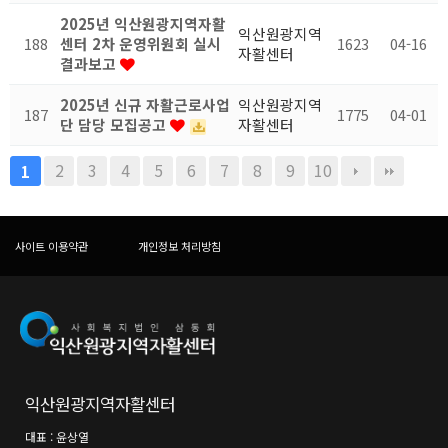
2025년 익산원광지역자활
익산원광지역
188
센터 2차 운영위원회 실시
1623
04-16
자활센터
결과보고
2025년 신규 자활근로사업
익산원광지역
187
1775
04-01
단 담당 모집공고
자활센터
2
3
4
5
6
7
8
9
10
1
사이트 이용약관
개인정보 처리방침
익산원광지역자활센터
대표 :
윤상열